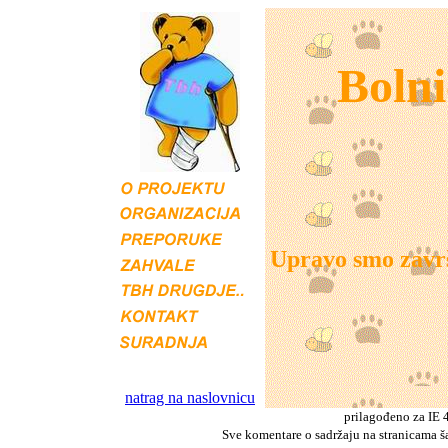
Bolni
Upravo smo završ
natrag na naslovnicu
prilagođeno za IE 4
Sve komentare o sadržaju na stranicama ša